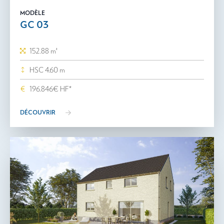
MODÈLE
GC 03
152.88 m²
HSC 4.60 m
196.846€ HF*
DÉCOUVRIR