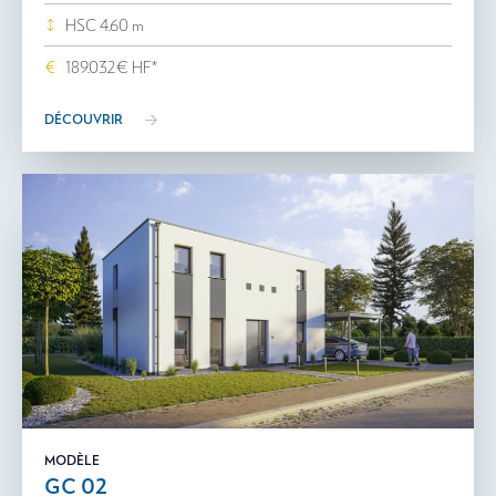
HSC 4.60 m
189.032€ HF*
DÉCOUVRIR
MODÈLE
GC 02