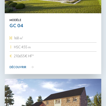
MODÈLE
GC 04
168 m²
HSC 4.55 m
210.655€ HF*
DÉCOUVRIR