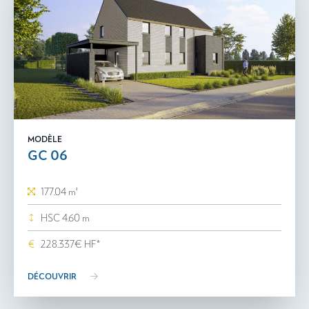
MODÈLE
GC 06
177.04 m²
HSC 4.60 m
228.337€ HF*
DÉCOUVRIR