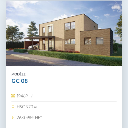
MODÈLE
GC 08
194.69 m²
HSC 5.70 m
268.098€ HF*