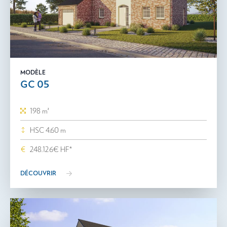
MODÈLE
GC 05
198 m²
HSC 4.60 m
248.126€ HF*
DÉCOUVRIR