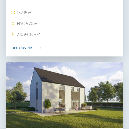
152.15 m²
HSC 5.70 m
210.931€ HF*
DÉCOUVRIR